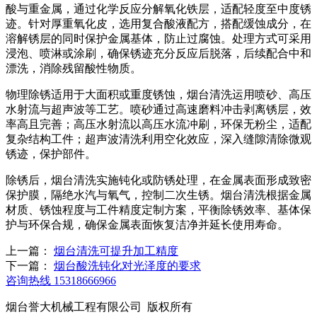
酸与重金属，通过化学反应分解氧化铁层，适配轻度至中度锈
迹。针对厚重氧化皮，选用复合酸液配方，搭配缓蚀成分，在
溶解锈层的同时保护金属基体，防止过腐蚀。处理方式可采用
浸泡、喷淋或涂刷，确保锈迹充分反应后脱落，后续配合中和
漂洗，消除残留酸性物质。
物理除锈适用于大面积或重度锈蚀，烟台清洗运用喷砂、高压
水射流与超声波等工艺。喷砂通过高速磨料冲击剥离锈层，效
率高且完善；高压水射流以高压水流冲刷，环保无粉尘，适配
复杂结构工件；超声波清洗利用空化效应，深入缝隙清除微观
锈迹，保护部件。
除锈后，烟台清洗实施钝化或防锈处理，在金属表面形成致密
保护膜，隔绝水汽与氧气，控制二次生锈。烟台清洗根据金属
材质、锈蚀程度与工件精度定制方案，平衡除锈效率、基体保
护与环保合规，确保金属表面恢复洁净并延长使用寿命。
上一篇：
烟台清洗可提升加工精度
下一篇：
烟台酸洗钝化对光泽度的要求
咨询热线
15318666966
烟台誉大机械工程有限公司 版权所有