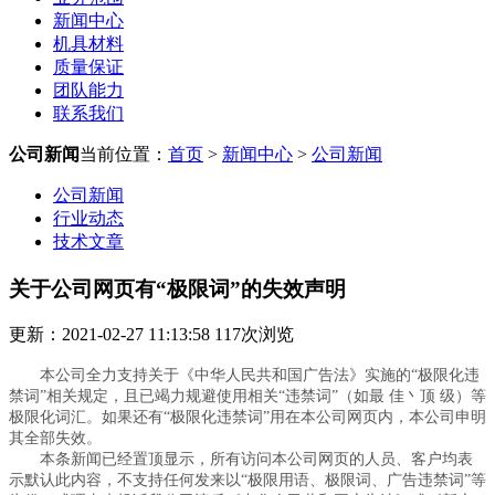
新闻中心
机具材料
质量保证
团队能力
联系我们
公司新闻
当前位置：
首页
>
新闻中心
>
公司新闻
公司新闻
行业动态
技术文章
关于公司网页有“极限词”的失效声明
更新：2021-02-27 11:13:58
117
次浏览
本公司全力支持关于《中华人民共和国广告法》实施的“极限化违
禁词”相关规定，且已竭力规避使用相关“违禁词”（如最 佳丶顶 级）等
极限化词汇。如果还有“极限化违禁词”用在本公司网页内，本公司申明
其全部失效。
本条新闻已经置顶显示，所有访问本公司网页的人员、客户均表
示默认此内容，不支持任何发来以“极限用语、极限词、广告违禁词”等