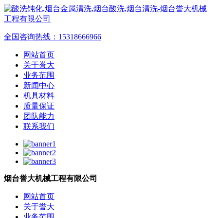
全国咨询热线：
15318666966
网站首页
关于誉大
业务范围
新闻中心
机具材料
质量保证
团队能力
联系我们
烟台誉大机械工程有限公司
网站首页
关于誉大
业务范围