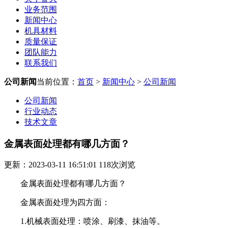
业务范围
新闻中心
机具材料
质量保证
团队能力
联系我们
公司新闻
当前位置：
首页
>
新闻中心
>
公司新闻
公司新闻
行业动态
技术文章
金属表面处理都有哪几方面？
更新：2023-03-11 16:51:01
118
次浏览
金属表面处理都有哪几方面？
金属表面处理为四方面：
1.机械表面处理：喷涂、刷漆、抹油等。