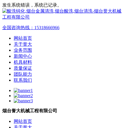
发生系统错误，系统已记录。
全国咨询热线：
15318666966
网站首页
关于誉大
业务范围
新闻中心
机具材料
质量保证
团队能力
联系我们
烟台誉大机械工程有限公司
网站首页
关于誉大