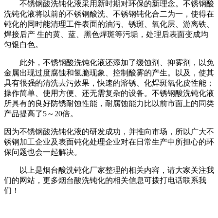
不锈钢酸洗钝化液采用新时期对环保的新理念。不锈钢酸
洗钝化液将以前的不锈钢酸洗、不锈钢钝化合二为一，使得在
钝化的同时能清理工件表面的油污、锈斑、氧化层、游离铁、
焊接后产 生的黄、蓝、黑色焊斑等污垢，处理后表面变成均
匀银白色。
此外，不锈钢酸洗钝化液还添加了缓蚀剂、抑雾剂，以免
金属出现过度腐蚀和氢脆现象、控制酸雾的产生。以及，使其
具有很强的清洗去污效果，快速的溶锈、化焊斑氧化皮性能；
操作简单、使用方便、还无需复杂的设备。不锈钢酸洗钝化液
所具有的良好防锈耐蚀性能，耐腐蚀能力比以前市面上的同类
产品提高了5～20倍。
因为不锈钢酸洗钝化液的研发成功，并推向市场，所以广大不
锈钢加工企业及表面钝化处理企业对在日常生产中所担心的环
保问题也会一起解决。
以上是烟台酸洗钝化厂家整理的相关内容，请大家关注我
们的网站，更多烟台酸洗钝化的相关信息可拨打电话联系我
们！