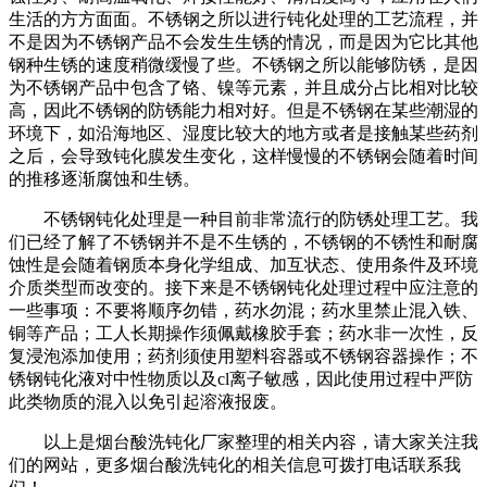
生活的方方面面。不锈钢之所以进行钝化处理的工艺流程，并
不是因为不锈钢产品不会发生生锈的情况，而是因为它比其他
钢种生锈的速度稍微缓慢了些。不锈钢之所以能够防锈，是因
为不锈钢产品中包含了铬、镍等元素，并且成分占比相对比较
高，因此不锈钢的防锈能力相对好。但是不锈钢在某些潮湿的
环境下，如沿海地区、湿度比较大的地方或者是接触某些药剂
之后，会导致钝化膜发生变化，这样慢慢的不锈钢会随着时间
的推移逐渐腐蚀和生锈。
不锈钢钝化处理是一种目前非常流行的防锈处理工艺。我
们已经了解了不锈钢并不是不生锈的，不锈钢的不锈性和耐腐
蚀性是会随着钢质本身化学组成、加互状态、使用条件及环境
介质类型而改变的。接下来是不锈钢钝化处理过程中应注意的
一些事项：不要将顺序勿错，药水勿混；药水里禁止混入铁、
铜等产品；工人长期操作须佩戴橡胶手套；药水非一次性，反
复浸泡添加使用；药剂须使用塑料容器或不锈钢容器操作；不
锈钢钝化液对中性物质以及cl离子敏感，因此使用过程中严防
此类物质的混入以免引起溶液报废。
以上是烟台酸洗钝化厂家整理的相关内容，请大家关注我
们的网站，更多烟台酸洗钝化的相关信息可拨打电话联系我