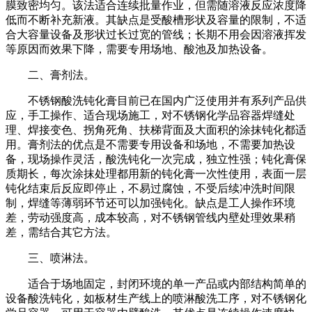
膜致密均匀。该法适合连续批量作业，但需随溶液反应浓度降
低而不断补充新液。其缺点是受酸槽形状及容量的限制，不适
合大容量设备及形状过长过宽的管线；长期不用会因溶液挥发
等原因而效果下降，需要专用场地、酸池及加热设备。
二、膏剂法。
不锈钢酸洗钝化膏目前已在国内广泛使用并有系列产品供
应，手工操作、适合现场施工，对不锈钢化学品容器焊缝处
理、焊接变色、拐角死角、扶梯背面及大面积的涂抹钝化都适
用。膏剂法的优点是不需要专用设备和场地，不需要加热设
备，现场操作灵活，酸洗钝化一次完成，独立性强；钝化膏保
质期长，每次涂抹处理都用新的钝化膏一次性使用，表面一层
钝化结束后反应即停止，不易过腐蚀，不受后续冲洗时间限
制，焊缝等薄弱环节还可以加强钝化。缺点是工人操作环境
差，劳动强度高，成本较高，对不锈钢管线内壁处理效果稍
差，需结合其它方法。
三、喷淋法。
适合于场地固定，封闭环境的单一产品或内部结构简单的
设备酸洗钝化，如板材生产线上的喷淋酸洗工序，对不锈钢化