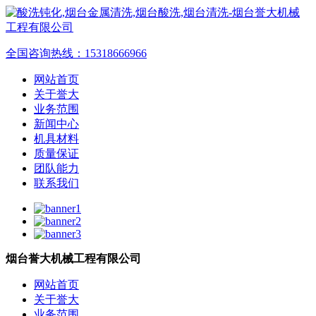
全国咨询热线：
15318666966
网站首页
关于誉大
业务范围
新闻中心
机具材料
质量保证
团队能力
联系我们
烟台誉大机械工程有限公司
网站首页
关于誉大
业务范围