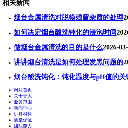
相关新闻
烟台金属清洗对脱模残留杂质的处理
2
如何决定烟台酸洗钝化的浸泡时间
202
做烟台金属清洗的目的是什么
2026-03
讲讲烟台清洗是如何处理发黑问题的
2
烟台酸洗钝化：钝化温度与pH值的关
网站首页
关于誉大
业务范围
新闻中心
机具材料
质量保证
团队能力