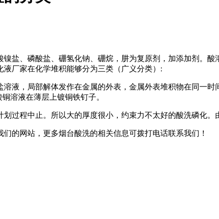
盐、磷酸盐、硼氢化钠、硼烷，肼为复原剂，加添加剂。酸溶
化液厂家在化学堆积能够分为三类（广义分类）:
溶液，局部解体发作在金属的外表，金属外表堆积物在同一时间
酸铜溶液在薄层上镀铜铁钉子。
划过程中止。所以大的厚度很小，约束力不太好的酸洗磷化。由
们的网站，更多烟台酸洗的相关信息可拨打电话联系我们！