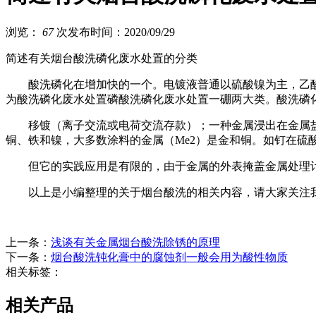
浏览：
67
次
发布时间：2020/09/29
简述有关烟台酸洗磷化废水处置的分类
酸洗磷化在增加快的一个。电镀液普通以硫酸镍为主，乙酸镍
为酸洗磷化废水处置磷酸洗磷化废水处置一硼两大类。酸洗磷
移镀（离子交流或电荷交流存款）；一种金属浸出在金属盐
铜、铁和镍，大多数涂料的金属（Me2）是金和铜。如钉在硫
但它的实践应用是有限的，由于金属的外表掩盖金属处理计
以上是小编整理的关于烟台酸洗的相关内容，请大家关注我
上一条：
浅谈有关金属烟台酸洗除锈的原理
下一条：
烟台酸洗钝化膏中的腐蚀剂一般会用为酸性物质
相关标签：
相关产品