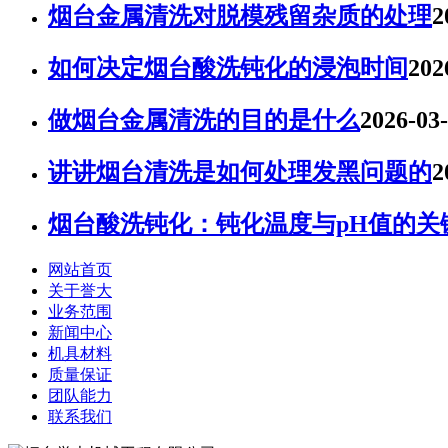
烟台金属清洗对脱模残留杂质的处理
2
如何决定烟台酸洗钝化的浸泡时间
202
做烟台金属清洗的目的是什么
2026-03
讲讲烟台清洗是如何处理发黑问题的
2
烟台酸洗钝化：钝化温度与pH值的关
网站首页
关于誉大
业务范围
新闻中心
机具材料
质量保证
团队能力
联系我们